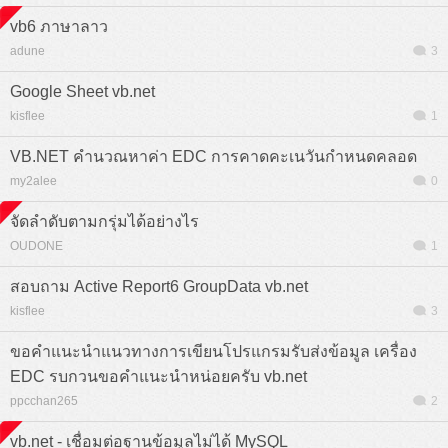
vb6 ภาษาลาว
adune
3
Google Sheet vb.net
kisflee
1
VB.NET คำนวณหาค่า EDC การคาดคะเนวันกำหนดคลอด
my2alee
0
จัดลำดับตามกรุ่มได้อย่างไร
OUDONE
1
สอบถาม Active Report6 GroupData vb.net
kisflee
3
ขอคำแนะนำแนวทางการเขียนโปรแกรมรับส่งข้อมูล เครื่อง
EDC รบกวนขอคำแนะนำหน่อยครับ vb.net
ppcchan265
2
vb.net - เชื่อมต่อฐานข้อมูลไม่ได้ MySQL