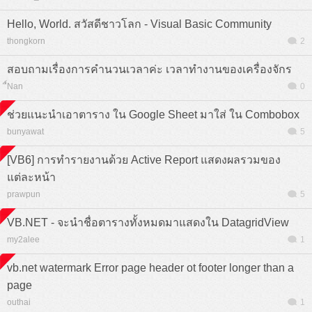
Hello, World. สวัสดีชาวโลก - Visual Basic Community
thongkorn
2
สอบถามเรื่องการคำนวนเวลาค่ะ เวลาทำงานของเครื่องจักร
ื์Nan
0
ช่วยแนะนำเอาตาราง ใน Google Sheet มาใส่ ใน Combobox
bunyawat
5
[VB6] การทำรายงานด้วย Active Report แสดงผลรวมของ
แต่ละหน้า
prawpun
5
VB.NET - จะนำชื่อตารางทั้งหมดมาแสดงใน DatagridView
my2alee
1
vb.net watermark Error page header ot footer longer than a
page
outhai
1