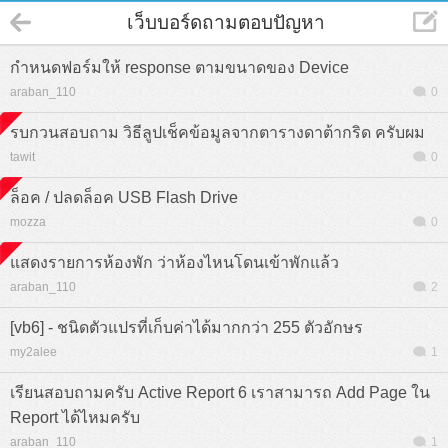
เว็บบอร์ดถามตอบปัญหา
กำหนดฟอร์มให้ response ตามขนาดของ Device
araban_110
0
รบกวนสอบถาม วิธีลูปเช็คข้อมูลจากตารางดาต้ากริด ครับผม
tawit
0
ล็อค / ปลดล็อค USB Flash Drive
mozza
0
แสดงรายการห้องพัก ว่าห้องไหนโดนเข้าพักแล้ว
araban_110
2
[vb6] - ชนิดตัวแปรที่เก็บค่าได้มากกว่า 255 ตัวอักษร
my2alee
1
เรียนสอบถามครับ Active Report 6 เราสามารถ Add Page ใน
Report ได้ไหมครับ
araban_110
1