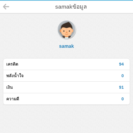
samakข้อมูล
samak
เครดิต
94
พลังน้ำใจ
0
เงิน
91
ความดี
0