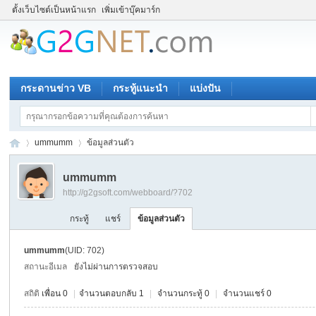
ตั้งเว็บไซต์เป็นหน้าแรก
เพิ่มเข้าบุ๊คมาร์ก
กระดานข่าว VB
กระทู้แนะนำ
แบ่งปัน
ummumm
ข้อมูลส่วนตัว
ummumm
http://g2gsoft.com/webboard/?702
ชุม
›
›
กระทู้
แชร์
ข้อมูลส่วนตัว
ummumm
(UID: 702)
สถานะอีเมล
ยังไม่ผ่านการตรวจสอบ
สถิติ
เพื่อน 0
|
จำนวนตอบกลับ 1
|
จำนวนกระทู้ 0
|
จำนวนแชร์ 0