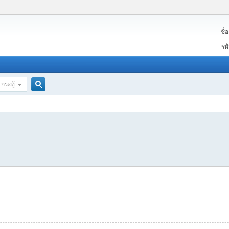
ชื่อ
สม
รห
กระทู้
ค้นหา